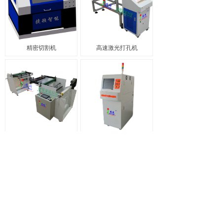
精密切割机
高速激光打孔机
激光机无人值守自动收放料装置（卷装材料）
线、管打码喷码机
上一页
1
/
4
下一页
版权所有
东莞市捷顿智能科技有限公司
粤ICP备17136769号-1